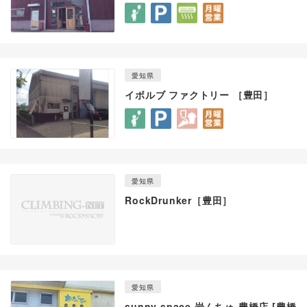
愛知県
イボルブ ファクトリー ［豊田］
愛知県
RockDrunker［豊田］
愛知県
sunny space 岩んちゅ 豊橋店 [豊橋