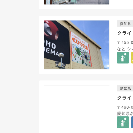
愛知県
クライ
〒455
なと シ
愛知県
クライ
〒468-
愛知県名