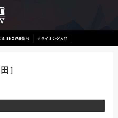
K & SNOW最新号
クライミング入門
豊田］