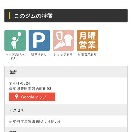
このジムの特徴
キッズ受け入
駐車場あり
ショップあり
月曜営業あり
れOK
住所
〒471-0824
愛知県豊田市河合町6-93
Googleマップ
アクセス
伊勢湾岸道豊田東ICより約5分