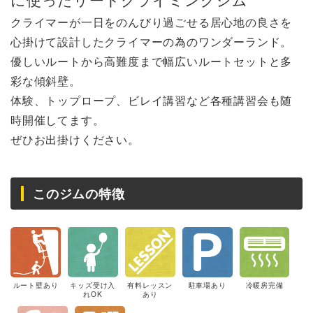
クライマーが一日をのんびり過ごせる居心地の良さを
心掛けて設計したクライマーの為のワンダーランド。
優しいルートから高難度まで幅広いルートセットと多
彩な傾斜壁。
体験、トップロープ、ビレイ講習など各種講習会も随
時開催してます。
ぜひお出掛けください。
このジムの特徴
ルート壁あり
キッズ受け入
有料レッスン
駐車場あり
冷暖房完備
れOK
あり