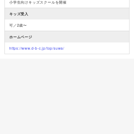
小学生向けキッズスクールを開催
キッズ受入
可／2歳〜
ホームページ
https://www.d-b-c.jp/top/suwa/