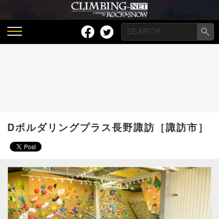
Dボルダリングプラス長野諏訪［諏訪市］