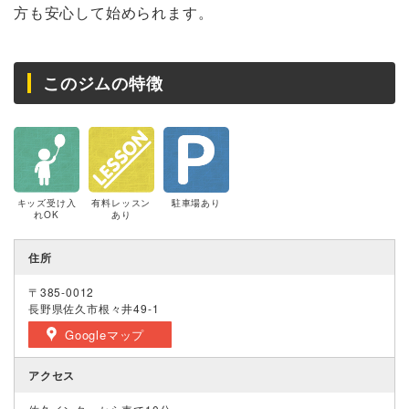
方も安心して始められます。
このジムの特徴
キッズ受け入
有料レッスン
駐車場あり
れOK
あり
住所
〒385-0012
長野県佐久市根々井49-1
Googleマップ
アクセス