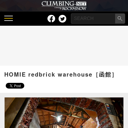
HOMIE redbrick warehouse［函館］