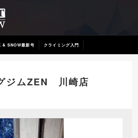
K & SNOW最新号
クライミング入門
グジムZEN 川崎店