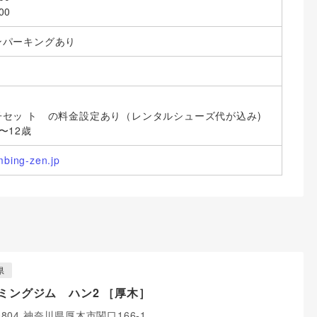
00
ンパーキングあり
セッ ト の料金設定あり（レンタルシューズ代が込み)
〜12歳
mbing-zen.jp
県
ミングジム ハン2 ［厚木］
-0804 神奈川県厚木市関口166-1