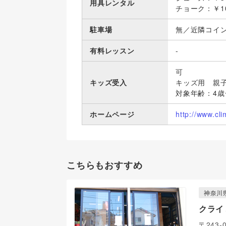
用具レンタル
チョーク：￥1
駐車場
無／近隣コイ
有料レッスン
-
可
キッズ受入
キッズ用 親子
対象年齢：4歳
ホームページ
http://www.cli
こちらもおすすめ
神奈川
クライ
〒243