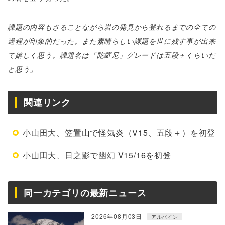
課題の内容もさることながら岩の発見から登れるまでの全ての
過程が印象的だった。また素晴らしい課題を世に残す事が出来
て嬉しく思う。課題名は「陀羅尼」グレードは五段＋くらいだ
と思う」
関連リンク
小山田大、笠置山で怪気炎（V15、五段＋）を初登
小山田大、日之影で幽幻 V15/16を初登
同一カテゴリの最新ニュース
2026年08月03日
アルパイン