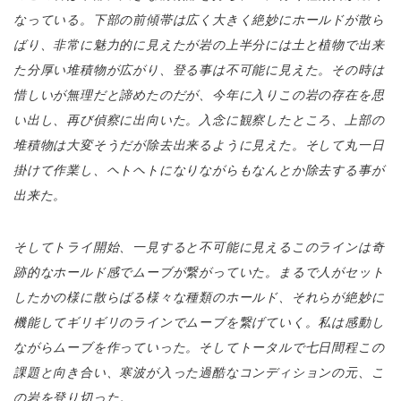
なっている。下部の前傾帯は広く大きく絶妙にホールドが散ら
ばり、非常に魅力的に見えたが岩の上半分には土と植物で出来
た分厚い堆積物が広がり、登る事は不可能に見えた。その時は
惜しいが無理だと諦めたのだが、今年に入りこの岩の存在を思
い出し、再び偵察に出向いた。入念に観察したところ、上部の
堆積物は大変そうだが除去出来るように見えた。そして丸一日
掛けて作業し、ヘトヘトになりながらもなんとか除去する事が
出来た。
そしてトライ開始、一見すると不可能に見えるこのラインは奇
跡的なホールド感でムーブが繋がっていた。まるで人がセット
したかの様に散らばる様々な種類のホールド、それらが絶妙に
機能してギリギリのラインでムーブを繋げていく。私は感動し
ながらムーブを作っていった。そしてトータルで七日間程この
課題と向き合い、寒波が入った過酷なコンディションの元、こ
の岩を登り切った。