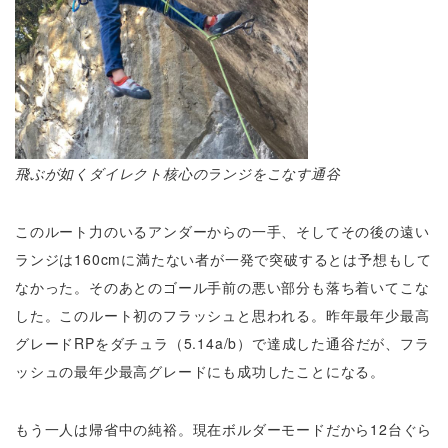
飛ぶが如くダイレクト核心のランジをこなす通谷
このルート力のいるアンダーからの一手、そしてその後の遠い
ランジは160cmに満たない者が一発で突破するとは予想もして
なかった。そのあとのゴール手前の悪い部分も落ち着いてこな
した。このルート初のフラッシュと思われる。昨年最年少最高
グレードRPをダチュラ（5.14a/b）で達成した通谷だが、フラ
ッシュの最年少最高グレードにも成功したことになる。
もう一人は帰省中の純裕。現在ボルダーモードだから12台ぐら