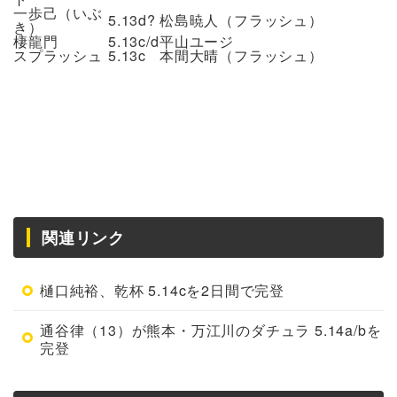
一歩己（いぶ
5.13d?
松島暁人（フラッシュ）
き）
棲龍門
5.13c/d
平山ユージ
スプラッシュ
5.13c
本間大晴（フラッシュ）
関連リンク
樋口純裕、乾杯 5.14cを2日間で完登
通谷律（13）が熊本・万江川のダチュラ 5.14a/bを
完登