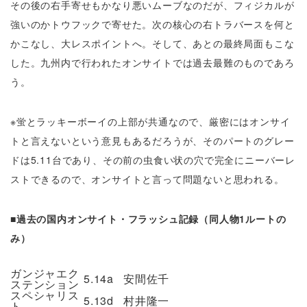
その後の右手寄せもかなり悪いムーブなのだが、フィジカルが
強いのかトウフックで寄せた。次の核心の右トラバースを何と
かこなし、大レスポイントへ。そして、あとの最終局面もこな
した。九州内で行われたオンサイトでは過去最難のものであろ
う。
※蛍とラッキーボーイの上部が共通なので、厳密にはオンサイ
トと言えないという意見もあるだろうが、そのパートのグレー
ドは5.11台であり、その前の虫食い状の穴で完全にニーバーレ
ストできるので、オンサイトと言って問題ないと思われる。
■過去の国内オンサイト・フラッシュ記録（同人物1ルートの
み）
ガンジャエク
5.14a
安間佐千
ステンション
スペシャリス
5.13d
村井隆一
ト