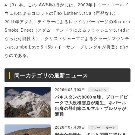
4（3）本。このJAWSⅡのほかには、
2003年トミー・コールド
ウェルによるコロラドのFlex Luther 5.15a（再登なし）、
2011年アダム・
テイラーによるレッドリバーゴージのSoutern
Smoke Direct（アダム・オンドラによるフラッシュで5.
14dと
なった可能性大）、クリス・
シャーマによるクラークマウンテ
ンのJumbo Love 5.15b（イーサン・プリングルが再登）だけ
なのである。
同一カテゴリの最新ニュース
2026年08月03日
アルパイン
パキスタンの8000ｍ峰、ブロードピ
ークで大規模雪崩が発生。ネパール
出身の登山家ニルマル・プルジャが
遭難
2026年07月30日
フリー
ルート
安全か伝統か。ボルト問題に揺れる