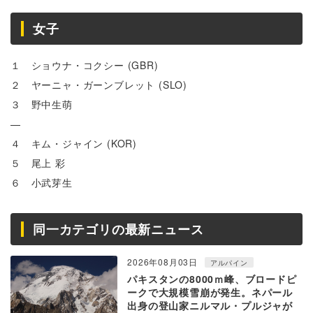
女子
１ ショウナ・コクシー (GBR)
２ ヤーニャ・ガーンブレット (SLO)
３ 野中生萌
—
４ キム・ジャイン (KOR)
５ 尾上 彩
６ 小武芽生
同一カテゴリの最新ニュース
2026年08月03日
アルパイン
パキスタンの8000ｍ峰、ブロードピ
ークで大規模雪崩が発生。ネパール
出身の登山家ニルマル・プルジャが