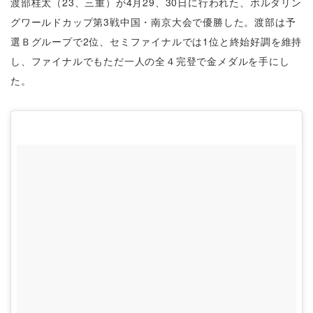
渡部桂太（23、三重）が4月29、30日に行われた、ボルダリン
グワールドカップ第3戦中国・南京大会で優勝した。渡部は予
選Ｂグループで2位、セミファイナルでは1位と終始好調を維持
し、ファイナルでもただ一人の全４完登で金メダルを手にし
た。