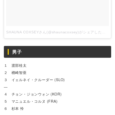
SHAUNA COXSEYさん(@shaunacoxsey)がシェアした投稿
–
男子
１ 渡部桂太
２ 楢崎智亜
３ イェルネイ・クルーダー (SLO)
—
４ チョン・ジョンウォン (KOR)
５ マニュエル・コルヌ (FRA)
６ 杉本 怜