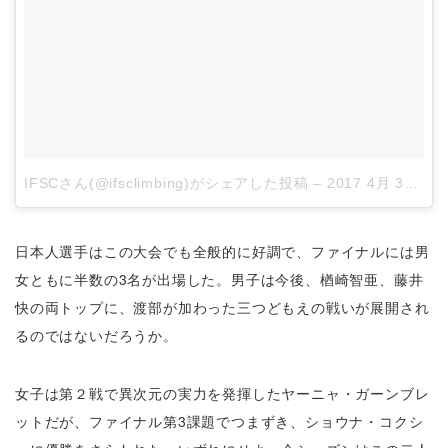
IFSCさん(@ifsclimbing)がシェアした投稿
–
2017 4月 30 5:24午前 PDT
日本人選手はこの大会でも全般的に好調で、ファイナルには男
女ともに半数の3名が出場した。男子は今後、楢崎智亜、藤井
快の両トップに、渡部が加わった三つどもえの戦いが展開され
るのではないだろうか。
女子は第２戦で異次元の実力を発揮したヤーニャ・ガーンブレ
ットだが、ファイナル第3課題でつまずき、ショウナ・コクシ