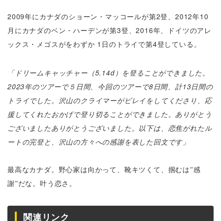
2009年にカナダのショーン・マッコールが第2登、2012年10
月にカナダのベン・ハーデンが第3登、2016年、ドイツのアレ
ックス・メゴスがをわずか 1日のトライで第4登している。
「ドリームキャッチャー（5.14d）を登ることができました。
2023年のツアーで５日間、今回のツアーで8日間、計13日間の
トライでした。沢山のクライマーがビレイをしてくださり、応
援してくれたおかげで登り切ることができました。ありがとう
ございましたありがとうございました。
以下は、恋焦がれたル
ートの完登と、沢山の方々への感謝を表した回文です」
最高なカナダ。野心家は向かって、靴キツくて、掴むは”感
謝”だな。叶う恋さ。
関連リンク