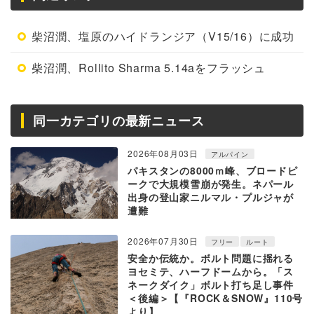
柴沼潤、塩原のハイドランジア（V15/16）に成功
柴沼潤、Rollito Sharma 5.14aをフラッシュ
同一カテゴリの最新ニュース
2026年08月03日
アルパイン
パキスタンの8000ｍ峰、ブロードピ
ークで大規模雪崩が発生。ネパール
出身の登山家ニルマル・プルジャが
遭難
2026年07月30日
フリー
ルート
安全か伝統か。ボルト問題に揺れる
ヨセミテ、ハーフドームから。「ス
ネークダイク」ボルト打ち足し事件
＜後編＞【『ROCK＆SNOW』110号
より】