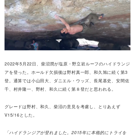
2022年5月22日、柴沼潤が塩原・野立岩ルーフのハイドランジ
アを登った。ホールド欠損後は野村真一郎、和久旭に続く第3
登。通算では小山田大、ダニエル・ウッズ、長尾基史、安間佐
千、村井隆一、野村、和久に続く第８登だと思われる。
グレードは野村、和久、柴沼の意見を考慮し、とりあえず
V15/16とした。
「ハイドランジアが登れました。2015年に本格的にトライを