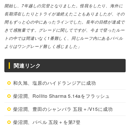
開始し、7年越しの完登となりました。怪我をしたり、海外に
長期滞在したりとトライが途絶えたこともありましたが、その
間もずっと心の中にあったラインでした。長年の目標が達成で
きて感無量です。グレードに関してですが、今まで登ったルー
トの中では間違いなく1番難しく、同じルーフ内にあるバベル
よりはワングレード難しく感じました」
関連リンク
和久旭、塩原のハイドランジアに成功
柴沼潤、Rollito Sharma 5.14aをフラッシュ
柴沼潤、豊田のシャンバラ 五段＋/V15に成功
柴沼潤、バベル 五段＋を第7登