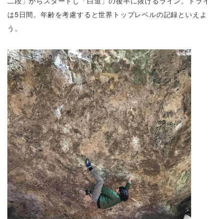
二段」からスタートし「白道」
の後半に抜けるライン。トライ
は5日間。
年齢を考慮すると世界トップレベルの記録といえよ
う。