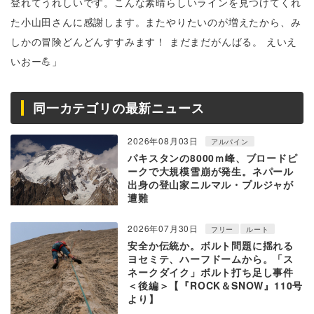
登れてうれしいです。こんな素晴らしいラインを見つけてくれ
た小山田さんに感謝します。またやりたいのが増えたから、み
しかの冒険どんどんすすみます！ まだまだがんばる。 えいえ
いおー💪」
同一カテゴリの最新ニュース
2026年08月03日
アルパイン
パキスタンの8000ｍ峰、ブロードピ
ークで大規模雪崩が発生。ネパール
出身の登山家ニルマル・プルジャが
遭難
2026年07月30日
フリー
ルート
安全か伝統か。ボルト問題に揺れる
ヨセミテ、ハーフドームから。「ス
ネークダイク」ボルト打ち足し事件
＜後編＞【『ROCK＆SNOW』110号
より】