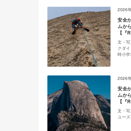
2026
安全
ムか
【『R
文・写
クダイ
時小学
2026
安全
ムか
【『R
文・写
ユーズに