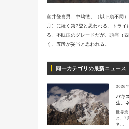
室井登喜男、中嶋徹、（以下順不同）
月）
に続く第7登と思われる。トライ
る。不眠症のグレードだが、頭痛（
四
く、
五段が妥当と思われる。
同一カテゴリの最新ニュース
2026
パキ
生。
世界第
と、7
ネ…