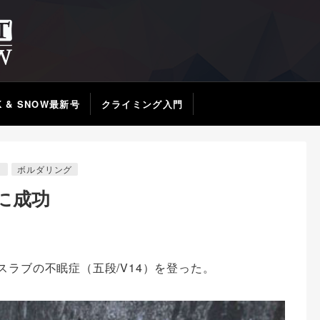
K & SNOW最新号
クライミング入門
リ
ボルダリング
に成功
スラブの不眠症（五段/
V14）を登った。