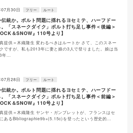
年07月30日
フリー
ルート
か伝統か。ボルト問題に揺れるヨセミテ、ハーフドー
ら。「スネークダイク」ボルト打ち足し事件＜後編＞
OCK＆SNOW』110号より】
真提供＝木織隆生 変わるべきはルートか さて、このスネー
クですが、私も2013年に妻と娘の3人で登りました。娘は当
3年…
年07月28日
フリー
ルート
か伝統か。ボルト問題に揺れるヨセミテ、ハーフドー
ら。「スネークダイク」ボルト打ち足し事件＜前編＞
OCK＆SNOW』110号より】
真提供＝木織隆生 ヤンヤ・ガンブレットが、フランスはセ
あるBibliographie9b+(5.15c)を登ったという歴史的…