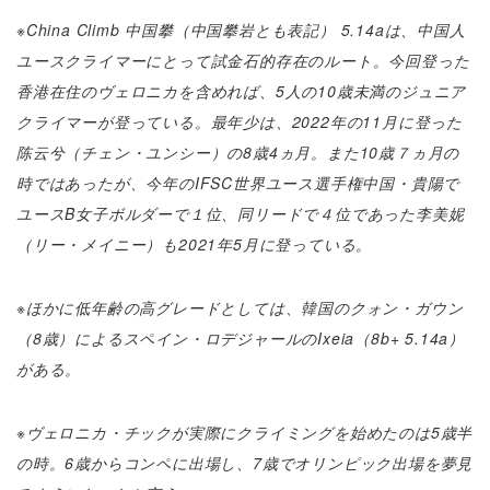
※China Climb 中国攀（中国攀岩とも表記） 5.14aは、中国人
ユースクライマーにとって試金石的存在のルート。今回登った
香港在住のヴェロニカを含めれば、5人の10歳未満のジュニア
クライマーが登っている。最年少は、2022年の11月に登った
陈云兮（チェン・ユンシー）の8歳4ヵ月。また10歳７ヵ月の
時ではあったが、今年のIFSC世界ユース選手権中国・貴陽で
ユースB女子ボルダーで１位、同リードで４位であった李美妮
（リー・メイニー）も2021年5月に登っている。
※ほかに低年齢の高グレードとしては、韓国のクォン・ガウン
（8歳）によるスペイン・ロデジャールのIxeia（8b+ 5.14a）
がある。
※ヴェロニカ・チックが実際にクライミングを始めたのは5歳半
の時。6歳からコンペに出場し、7歳でオリンピック出場を夢見