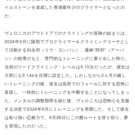
イルストーンを達成した香港最年少のクライマーとなったの
だ。
ヴェロニカのアウトドアでのクライミングの冒険の始まりは、
2024年3月に陽朔でプロクライマー＆クライミングコーチとし
て活動する刘永邦（リウ・ヨンバン）、通称“阿邦”（アーバ
ン）の指導のもと、専門的なトレーニングに乗り出した時だ。
当初のリードクライミング・レベルは5.10台だったが、彼女は
大胆にも5.14aを目標に設定した。しかしながら3ヵ月の厳し
いトレーニングの後、彼女は高所でのフォールに対する恐怖に
直面し、一時的にトレーニングを中断することになってしまっ
た。メンタルの調整期間を経た後、ヴェロニカは恐怖心を克服
する決意で2024年9月にトレーニングを再開した。そして彼女
は粘り強い忍耐力で、9月26日にこの難ルートを登り切り、夢
を実現したのだった。