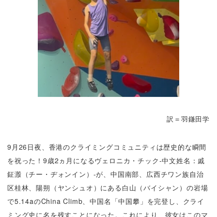
訳＝羽鎌田学
9月26日夜、香港のクライミングコミュニティは歴史的な瞬間
を祝った！9歳2ヵ月になるヴェロニカ・チック‐中文姓名：戚
鉦溵（チー・ヂォンイン）‐が、中国南部、広西チワン族自治
区桂林、陽朔（ヤンシュオ）にある白山（バイシャン）の岩場
で5.14aのChina Climb、中国名「中国攀」を完登し、クライ
ミング史に名を残すことになった。これにより、彼女はこのマ