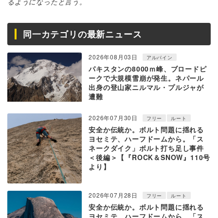
るようになったと言う。
同一カテゴリの最新ニュース
2026年08月03日
アルパイン
パキスタンの8000ｍ峰、ブロードピ
ークで大規模雪崩が発生。ネパール
出身の登山家ニルマル・プルジャが
遭難
2026年07月30日
フリー
ルート
安全か伝統か。ボルト問題に揺れる
ヨセミテ、ハーフドームから。「ス
ネークダイク」ボルト打ち足し事件
＜後編＞【『ROCK＆SNOW』110号
より】
2026年07月28日
フリー
ルート
安全か伝統か。ボルト問題に揺れる
ヨセミテ、ハーフドームから。「ス