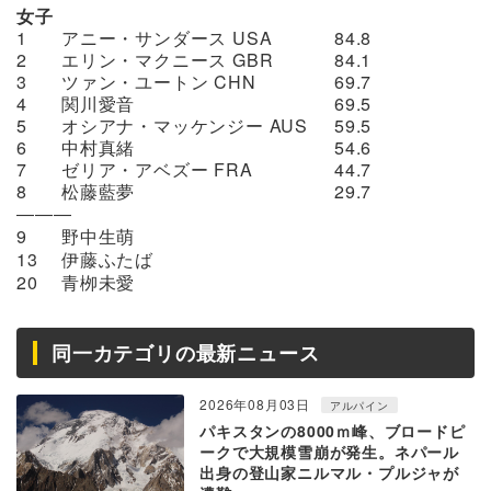
女子
1
アニー・サンダース USA
84.8
2
エリン・マクニース GBR
84.1
3
ツァン・ユートン CHN
69.7
4
関川愛音
69.5
5
オシアナ・マッケンジー AUS
59.5
6
中村真緒
54.6
7
ゼリア・アベズー FRA
44.7
8
松藤藍夢
29.7
―――
9
野中生萌
13
伊藤ふたば
20
青栁未愛
同一カテゴリの最新ニュース
2026年08月03日
アルパイン
パキスタンの8000ｍ峰、ブロードピ
ークで大規模雪崩が発生。ネパール
出身の登山家ニルマル・プルジャが