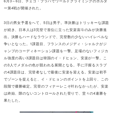
6月3～6日、チェコ・プラハでワールドクライミングのボルダ
ー第4戦が開催された。
3日の男女予選をへて、5日は男子。準決勝はトリッキーな課題
が続き、日本人は3完登で首位に立った安楽宙斗のみが決勝進
出。決勝もハードなラウンドで、完登数の少ないハイレベルな
争いとなった。1課題目、フランスのメジディ・シャルクがジ
ャンプのコーディネーション課題を一撃。足場のないフィジカ
ル強度の高い3課題目は韓国のイ・ドヒョン、安楽が一撃。こ
の3人でメダルの色が競われる展開となる。手に汗握るスラブ
の4課題目は、完登者なしで最後に安楽を迎える。安楽は初手
でゾーンを捉えると、イ・ドヒョンのポイントを上回り、この
段階で優勝確定。完登のフィナーレこそ叶わなかったが、安楽
は終始、隙のないコントロールされた登りで、堂々の4連勝を
果たした。