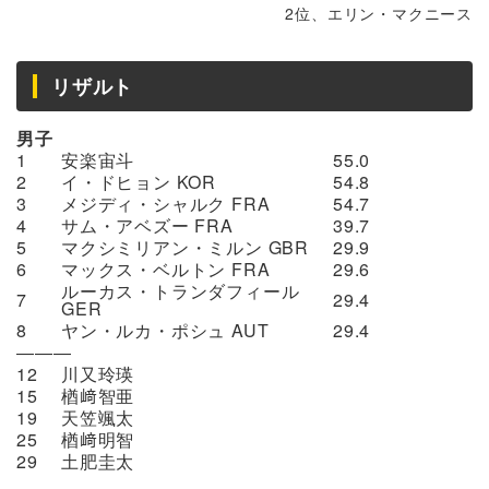
2位、エリン・マクニース
リザルト
男子
1
安楽宙斗
55.0
2
イ・ドヒョン KOR
54.8
3
メジディ・シャルク FRA
54.7
4
サム・アベズー FRA
39.7
5
マクシミリアン・ミルン GBR
29.9
6
マックス・ベルトン FRA
29.6
ルーカス・トランダフィール
7
29.4
GER
8
ヤン・ルカ・ポシュ AUT
29.4
―――
12
川又玲瑛
15
楢﨑智亜
19
天笠颯太
25
楢﨑明智
29
土肥圭太