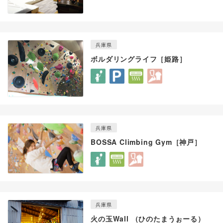
兵庫県
ボルダリングライフ［姫路］
兵庫県
BOSSA Climbing Gym［神戸］
兵庫県
火の玉Wall （ひのたまうぉーる）