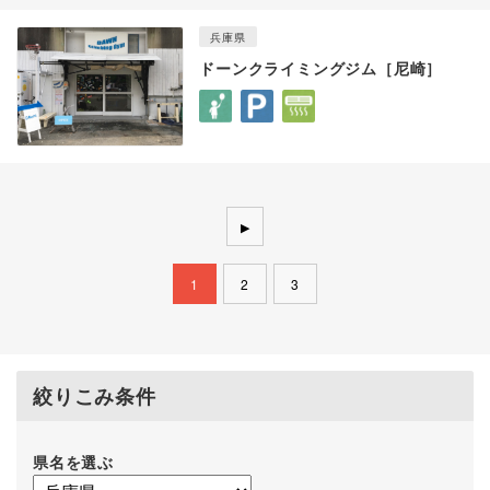
兵庫県
ドーンクライミングジム［尼崎］
▶
1
2
3
絞りこみ条件
県名を選ぶ