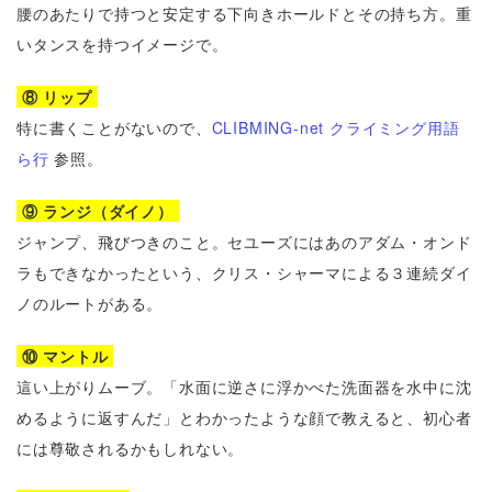
腰のあたりで持つと安定する下向きホールドとその持ち方。重
いタンスを持つイメージで。
⑧ リップ
特に書くことがないので、
CLIBMING-net クライミング用語
ら行
参照。
⑨ ランジ（ダイノ）
ジャンプ、飛びつきのこと。セユーズにはあのアダム・オンド
ラもできなかったという、
クリス・シャーマによる３連続ダイ
ノのルートがある。
⑩ マントル
這い上がりムーブ。「水面に逆さに浮かべた洗面器を水中に沈
めるように返すんだ」とわかったような顔で教えると、初心者
には尊敬されるかもしれない。