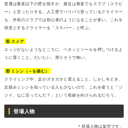
普通は垂直以下の壁を指すが、最近は垂直でもスラブ（スラビ
ー）と言ったりする。人工壁でバリバリ登っているクライマー
も、外岩のスラブでは初心者のようになることが多い。これを
得意とするクライマーを「スラバー」と呼ぶ。
⑮ スメア
エッジがないようなところに、ベタッとソールを押しつけるよ
うに置くこと。だいたい、滑りそうで怖い。
⑯ ミシン（～を踏む）
クライミング中、足がガタガタと震えること。しかし今どき、
足踏みミシンを知っている人も少ないので、これを使うと「ジ
ジイ、なに言ってんだ？」という視線を向けられるだろう。
登場人物
＊登場人物は架空です。