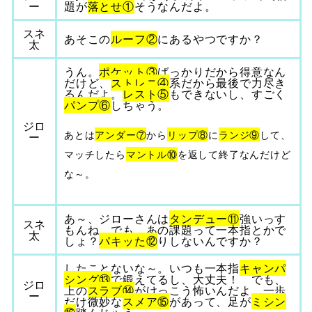
ー
題が
落とせ①
そうなんだよ。
スネ
あそこの
ルーフ②
にあるやつですか？
太
うん。
ポケット③
ばっかりだから得意なん
だけど、
ストレニ④
系だから最後で力尽き
るんだよ。
レスト⑤
もできないし、すごく
パンプ⑥
しちゃう。
ジロ
あとは
アンダー⑦
から
リップ⑧
に
ランジ⑨
して、
ー
マッチしたら
マントル⑩
を返して終了なんだけど
な～。
あ～、ジローさんは
タンデュー⑪
強いっす
スネ
もんね。でも、あの課題って一本指とかで
太
しょ？
パキッた⑫
りしないんですか？
したことないな～。いつも一本指
キャンパ
シング⑬
で鍛えてるし、大丈夫！ でも、
ジロ
上の
スラブ⑭
がけっこう怖いんだよ。一歩
ー
だけ微妙な
スメア⑮
があって、足が
ミシン