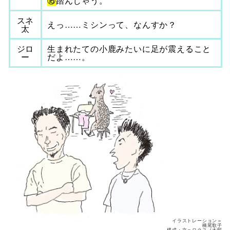
⑯
踏んじゃう。
スネ
えっ……ミシンって、なんすか？
太
ジロ
生まれたての小鹿みたいに足が震えること
ー
だよ……。
イラストレーション＝
橋尾歌子
構成・文＝ロクスノ太郎