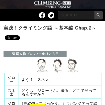
実践！クライミング語 ～基本編 Chap.2～
ジロ
よう！ スネ太。
ー
スネ
どうも、ジローさん。最近、どこで登って
太
るんですか？
ジロ
T県の野○岩ばっかり。カラバンジアって課