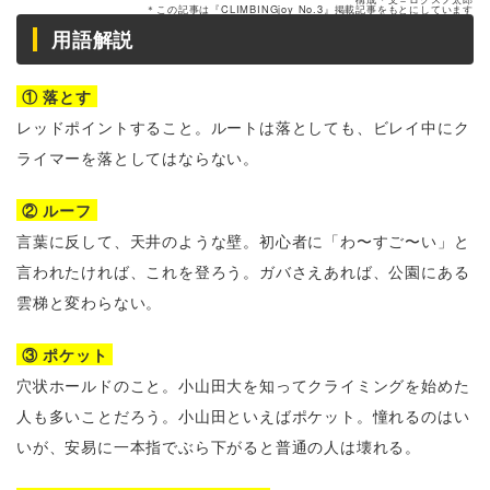
＊この記事は『CLIMBINGjoy No.3』掲載記事をもとにしています
用語解説
① 落とす
レッドポイントすること。ルートは落としても、ビレイ中にク
ライマーを落としてはならない。
② ルーフ
言葉に反して、天井のような壁。初心者に「わ〜すご〜い」と
言われたければ、これを登ろう。ガバさえあれば、公園にある
雲梯と変わらない。
③ ポケット
穴状ホールドのこと。小山田大を知ってクライミングを始めた
人も多いことだろう。小山田といえばポケット。憧れるのはい
いが、安易に一本指でぶら下がると普通の人は壊れる。