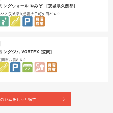
ミングウォール やみぞ ［茨城県久慈郡］
-3552 茨城県久慈郡大子町矢田524-2
ングジム VORTEX [笠間]
間市八雲2-6-2