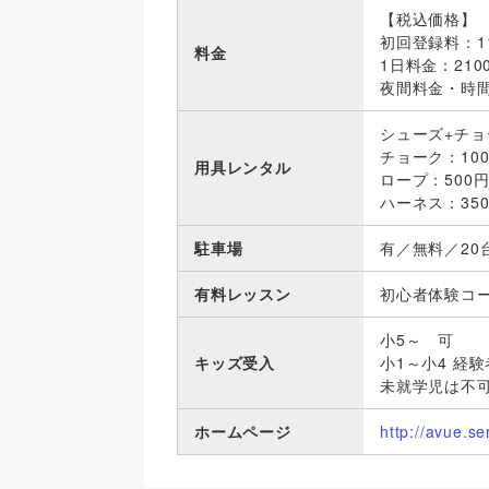
【税込価格】
初回登録料：1
料金
1日料金：210
夜間料金・時間帯
シューズ+チョ
チョーク：10
用具レンタル
ロープ：500
ハーネス：35
駐車場
有／無料／20
有料レッスン
初心者体験コース
小5～ 可
キッズ受入
小1～小4 経
未就学児は不
ホームページ
http://avue.s