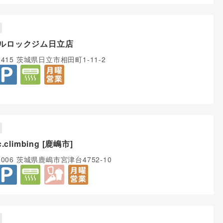
ルロックジム日立店
1415 茨城県日立市相田町1-11-2
c.climbing [鹿嶋市]
0006 茨城県鹿嶋市宮津台4752-10