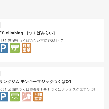
ES climbing ［つくばみらい］
-2435 茨城県つくばみらい市筒戸2244-7
リングジム モンキーマジックつくばQ’t
-0031 茨城県つくば市吾妻1-6-1 つくばクレオスクエアQ't3F