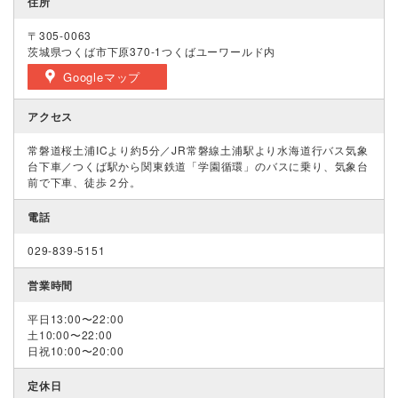
住所
〒305-0063
茨城県つくば市下原370-1つくばユーワールド内
Googleマップ
アクセス
常磐道桜土浦ICより約5分／JR常磐線土浦駅より水海道行バス気象
台下車／つくば駅から関東鉄道「学園循環」のバスに乗り、気象台
前で下車、徒歩２分。
電話
029-839-5151
営業時間
平日13:00〜22:00
土10:00〜22:00
日祝10:00〜20:00
定休日