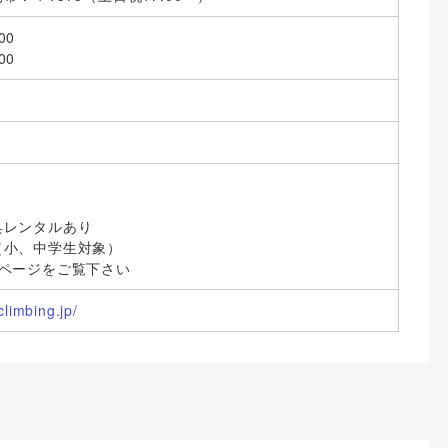
00
00
り
具レンタルあり
（小、中学生対象）
ムページをご覧下さい
climbing.jp/