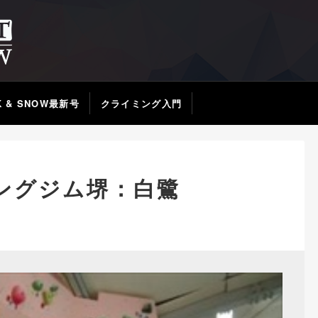
K & SNOW最新号
クライミング入門
ングジム堺：白鷺