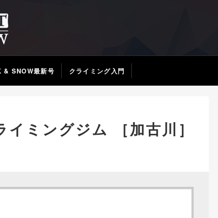
K & SNOW最新号
クライミング入門
ライミングジム ［加古川］