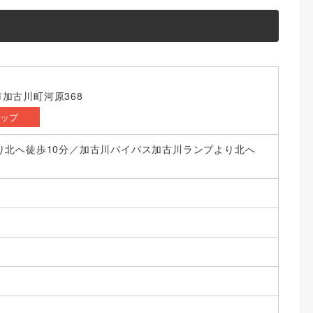
加古川町河原368
マップ
り北へ徒歩10分／加古川バイパス加古川ランプより北へ