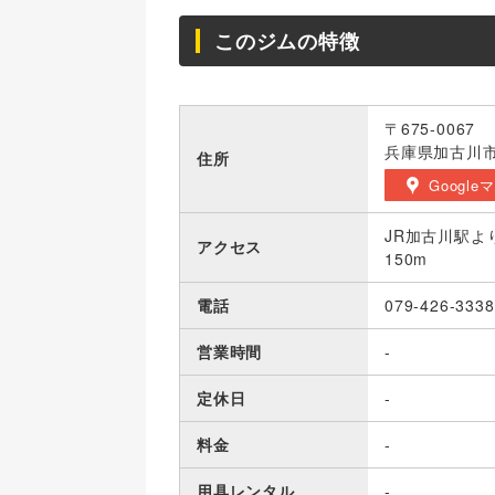
このジムの特徴
〒675-0067
兵庫県加古川市
住所
Google
JR加古川駅よ
アクセス
150m
電話
079-426-3338
営業時間
-
定休日
-
料金
-
用具レンタル
-