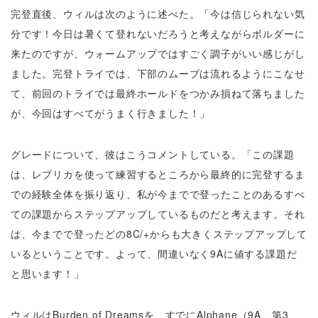
完登直後、ウィルは次のように述べた。「今は信じられない気
分です！今日は暑くて登れないだろうと考えながらボルダーに
来たのですが、ウォームアップではすごく調子がいい感じがし
ました。完登トライでは、下部のムーブは流れるようにこなせ
て、前回のトライでは最終ホールドをつかみ損ねて落ちました
が、今回はすべてがうまく行きました！」
グレードについて、彼はこうコメントしている。「この課題
は、レプリカを使って練習するところから最終的に完登するま
での経験全体を振り返り、私が今までで登ったことのあるすべ
ての課題からステップアップしているものだと考えます。それ
は、今までで登ったどの8C/+からも大きくステップアップして
いるということです。よって、間違いなく9Aに値する課題だ
と思います！」
ウィルはBurden of Dreamsを、すでにAlphane（9A、第3