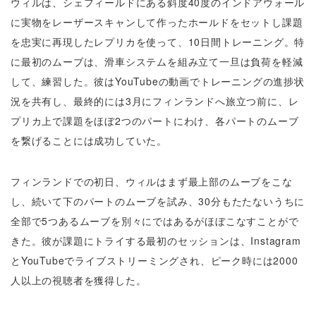
ウィルは、シェフィールドにある斜度40度のインドアウォール
に実物をレーザースキャンして作ったホールドをセットし課題
を忠実に再現したレプリカを使って、10日間トレーニング。特
に最初のムーブは、滑車システムを組み立て一旦は負荷を軽減
して、練習した。彼はYouTubeの動画でトレーニングの進捗状
況を共有し、最終的には3月にフィンランドへ旅立つ前に、レ
プリカ上で課題をほぼ2つのパートにわけ、各パートのムーブ
を繋げることには成功していた。
フィンランドでの初日、ウィルはまず最上部のムーブをこな
し、続いて下のパートのムーブを試み、30分もたたないうちに
全部で5つあるムーブを別々にではあるがほぼこなすことがで
きた。彼が課題にトライする最初のセッションは、Instagram
とYouTubeでライブストリーミングされ、ピーク時には2000
人以上の視聴者を獲得した。