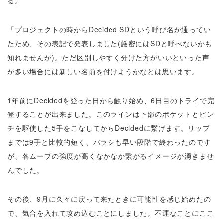
る。
「プロジェクトの時からDecided SDという呼び名が通ってい
たため、その表記で発表しました(厳密にはSDと呼べないかも
知れませんが)。ただ区別しやすく分けた方がいいといった声
が多い場合には新しい名前を付けようかなとは思います。
1年前にDecidedを登った日から触り始め、6日目のトライで完
登することが出来ました。このラインは下部のポケットとピン
チを駆使した5手をこなしてからDecidedに繋げます。リップ
までは9手と比較的短く、バラシも早い段階で終わったのです
が、各ムーブの強度が高くなかなか繋がるイメージが湧きませ
んでした。
その後、9月に久々に戻って来たときに可能性を感じ始めたの
で、気合を入れて攻め込むことにしました。不運なことにここ