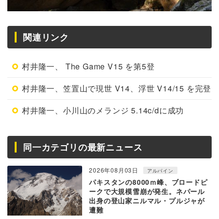
関連リンク
村井隆一、 The Game V15 を第5登
村井隆一、笠置山で現世 V14、浮世 V14/15 を完登
村井隆一、小川山のメランジ 5.14c/dに成功
同一カテゴリの最新ニュース
2026年08月03日
アルパイン
パキスタンの8000ｍ峰、ブロードピ
ークで大規模雪崩が発生。ネパール
出身の登山家ニルマル・プルジャが
遭難