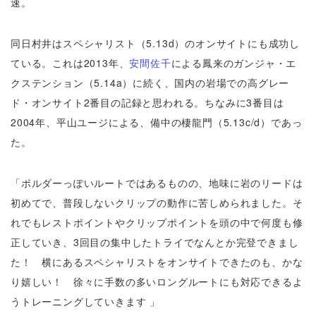
速。
同日村井はスペシャリスト（5.13d）のオンサイトにも成功し
ている。これは2013年、
安間佐千
による鳳来のガンジャ・エ
クステンシ
ョン（5.14a）に続く、国内の岩場での高グレー
ド・
オンサイト2番目の記録と思われる。ちなみに3番目は
2004年
、平山ユージによる、備中の棲龍門（5.13c/d）であっ
た。
「ボルダーっぽいルートではあるものの、地味に岩のリードは
初めてで、普段しないクリップの動作に苦しめられました。そ
れでもレストポイントやクリップポイントを頭の中で何度も修
正していき、3回目の集中したトライでなんとか完登できまし
た！ 横にあるスペシャリストをオンサイトできたのも、かな
り嬉しい！ 徐々に手数の多いロングルートにも対応できるよ
うトレーニングしていきます 」