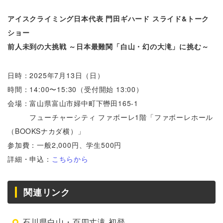
アイスクライミング日本代表 門田ギハード スライド&トーク
ショー
前人未到の大挑戦 ～日本最難関「白山・幻の大滝」に挑む～
日時：2025年7月13日（日）
時間：14:00〜15:30（受付開始 13:00）
会場：富山県富山市婦中町下轡田165-1
フューチャーシティ ファボーレ1階「ファボーレホール
（BOOKSナカダ横）」
参加費：一般2,000円、学生500円
詳細・申込：
こちらから
関連リンク
石川県白山・百四丈滝 初登