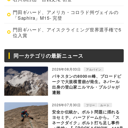
門田ギハード、アメリカ・コロラド州ヴェイルの
「Saphira」M15- 完登
門田ギハード、アイスクライミング世界選手権で5
位入賞
同一カテゴリの最新ニュース
2026年08月03日
アルパイン
パキスタンの8000ｍ峰、ブロードピ
ークで大規模雪崩が発生。ネパール
出身の登山家ニルマル・プルジャが
遭難
2026年07月30日
フリー
ルート
安全か伝統か。ボルト問題に揺れる
ヨセミテ、ハーフドームから。「ス
ネークダイク」ボルト打ち足し事件