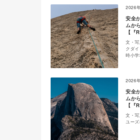
2026
安全
ムか
【『R
文・写
クダイ
時小学
2026
安全
ムか
【『R
文・写
ユーズに