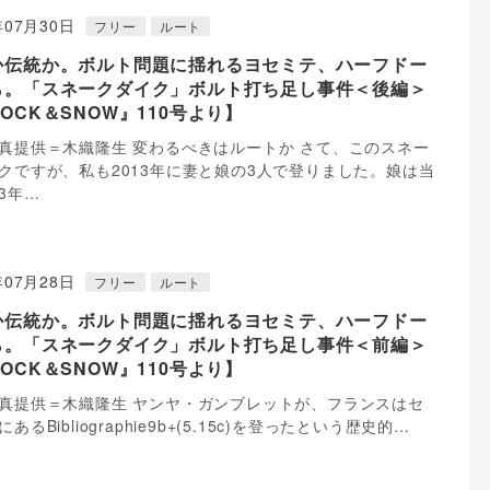
年07月30日
フリー
ルート
か伝統か。ボルト問題に揺れるヨセミテ、ハーフドー
ら。「スネークダイク」ボルト打ち足し事件＜後編＞
OCK＆SNOW』110号より】
真提供＝木織隆生 変わるべきはルートか さて、このスネー
クですが、私も2013年に妻と娘の3人で登りました。娘は当
3年…
年07月28日
フリー
ルート
か伝統か。ボルト問題に揺れるヨセミテ、ハーフドー
ら。「スネークダイク」ボルト打ち足し事件＜前編＞
OCK＆SNOW』110号より】
真提供＝木織隆生 ヤンヤ・ガンブレットが、フランスはセ
あるBibliographie9b+(5.15c)を登ったという歴史的…