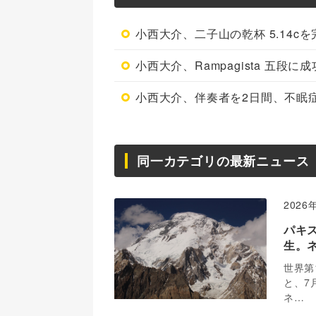
小西大介、二子山の乾杯 5.14cを
小西大介、Rampagista 五段に成
小西大介、伴奏者を2日間、不眠
同一カテゴリの最新ニュース
2026
パキ
生。
世界第
と、7
ネ…