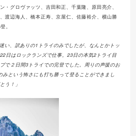
ン・グロヴァッツ、吉田和正、千葉隆、原田亮介、
、渡辺海人、橋本正寿、京屋仁、佐藤裕介、横山勝
6登。
も迷い、訳ありの1トライのみでしたが、なんとかトッ
22日はロックランズで仕事。23日の本気2トライ目
プで２日間3トライでの完登でした。周りの声援のお
本のみという怖さにも打ち勝って登ることができまし
とう！」