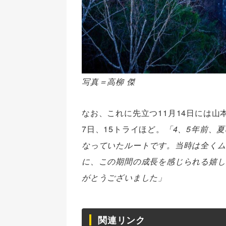
写真＝高柳 傑
なお、これに先立つ11月14日には山
7日、15トライほど。
「4、5年
前、
夏
なっていたル
ートです。当時は全くム
に、
この期間の成長を感じられる嬉し
がとうございました」
関連リンク