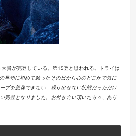
本大貴が完登している。
第15登と思われる。トライは
の早朝に初めて触ったその日から心のどこかで気に
ーブを想像できない、
繰り出せない状態だっただけ
い完登となりました。お付き合い
頂いた方々、あり