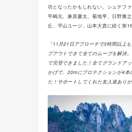
功となったかもしれない。シュテファ
平嶋元、兼原慶太、菊地亨、日野雅之
丘、平山ユージ、山本大貴に続く第1
「11月21日アプローチで3時間以上
プアウトできて全てのムーブを解決。
で完登できました！全てグランドアッ
かげで、20mにプロテクションが4
た！サポートしてくれた友人達ありが