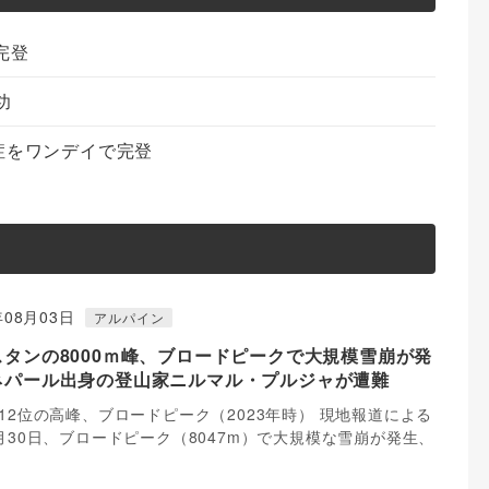
完登
功
症をワンデイで完登
年08月03日
アルパイン
スタンの8000ｍ峰、ブロードピークで大規模雪崩が発
ネパール出身の登山家ニルマル・プルジャが遭難
12位の高峰、ブロードピーク（2023年時） 現地報道による
月30日、ブロードピーク（8047m）で大規模な雪崩が発生、