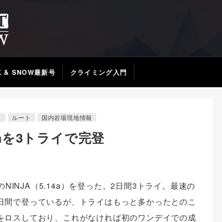
K & SNOW最新号
クライミング入門
リ
ルート
国内岩場現地情報
14aを3トライで完登
のNINJA（5.14a）を登った。2日間3トライ。最速の
日間で登っているが、トライはもっと多かったとのこ
をロスしており、これがなければ初のワンデイでの成