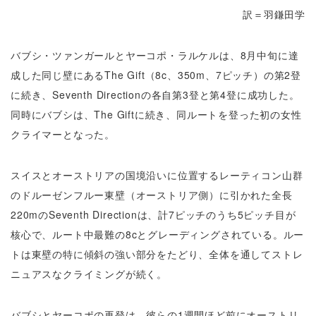
訳＝羽鎌田学
バブシ・ツァンガールとヤーコポ・ラルケルは、8月中旬に達
成した同じ壁にあるThe Gift（8c、350m、7ピッチ）の第2登
に続き、Seventh Directionの各自第3登と第4登に成功した。
同時にバブシは、The Giftに続き、同ルートを登った初の女性
クライマーとなった。
スイスとオーストリアの国境沿いに位置するレーティコン山群
のドルーゼンフルー東壁（オーストリア側）に引かれた全長
220mのSeventh Directionは、計7ピッチのうち5ピッチ目が
核心で、ルート中最難の8cとグレーディングされている。ルー
トは東壁の特に傾斜の強い部分をたどり、全体を通してストレ
ニュアスなクライミングが続く。
バブシとヤーコポの再登は、彼らの1週間ほど前にオーストリ