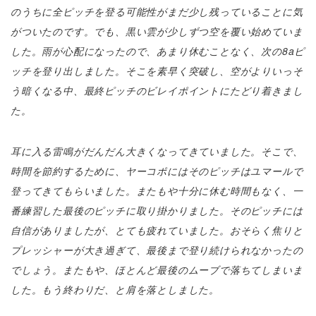
のうちに全ピッチを登る可能性がまだ少し残っていることに気
がついたのです。でも、黒い雲が少しずつ空を覆い始めていま
した。雨が心配になったので、あまり休むことなく、次の8aピ
ッチを登り出しました。そこを素早く突破し、空がよりいっそ
う暗くなる中、最終ピッチのビレイポイントにたどり着きまし
た。
耳に入る雷鳴がだんだん大きくなってきていました。そこで、
時間を節約するために、ヤーコポにはそのピッチはユマールで
登ってきてもらいました。またもや十分に休む時間もなく、一
番練習した最後のピッチに取り掛かりました。そのピッチには
自信がありましたが、とても疲れていました。おそらく焦りと
プレッシャーが大き過ぎて、最後まで登り続けられなかったの
でしょう。またもや、ほとんど最後のムーブで落ちてしまいま
した。もう終わりだ、と肩を落としました。