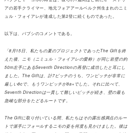
アの若手クライマー、地元フォアアールベルク州生まれのニミ
ュル・フォイアレが達成した第2登に続くものであった。
以下は、バブシのコメントである。
「8月15日、私たちの夏のプロジェクトであったThe Giftを終
えた後、ニモ（ニミュル・フォイアレの愛称）が同じ岩壁の約
50m左手にあるSeventh Directionの再登に成功したと耳にし
ました。
The Giftは、計7ピッチのうち、ワンピッチが非常に
厳しい8cで、もうワンピッチが8a+でした。それに比べて、
Seventh Directionは一貫して難しいピッチが続き、壁の最も
急峻な部分をたどるルートです。
The Giftに取り付いている間、私たちはその露出感満点のルー
トで派手にフォールするニモの姿を何度も見かけました。彼は