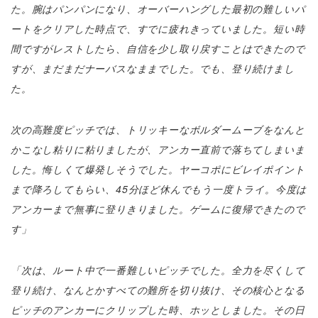
た。腕はパンパンになり、オーバーハングした最初の難しいパ
ートをクリアした時点で、すでに疲れきっていました。短い時
間ですがレストしたら、自信を少し取り戻すことはできたので
すが、まだまだナーバスなままでした。でも、登り続けまし
た。
次の高難度ピッチでは、トリッキーなボルダームーブをなんと
かこなし粘りに粘りましたが、アンカー直前で落ちてしまいま
した。悔しくて爆発しそうでした。ヤーコポにビレイポイント
まで降ろしてもらい、45分ほど休んでもう一度トライ。今度は
アンカーまで無事に登りきりました。ゲームに復帰できたので
す」
「次は、ルート中で一番難しいピッチでした。全力を尽くして
登り続け、なんとかすべての難所を切り抜け、その核心となる
ピッチのアンカーにクリップした時、ホッとしました。その日