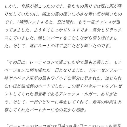
しかし、奇跡が起こったのです。私たちの周りでは既に雨が降
り出していたのに、頭上の雲の覆いに小さな青い窓が開いたの
です。1時間レストすると、空は晴れ、もう一度チャンスが巡
ってきました。ようやくしっかりレストでき、気分もリラック
スしていました。難しいパートをこなしながら登り続けまし
た。そして、遂にルートの終了点にたどり着いたのです」
「その日は、レーティコンで過ごした中で最も充実した、モチ
ベーションに満ち溢れた一日となりました。ドルーゼンフルー
峰ゲルベック東壁の最もワイルドな部分に引かれた、信じられ
ないほど強傾斜のルートでした。この驚くべきルートをプレゼ
ントしてくれた初登者であるアレックス・ルガー、ありがと
う。そして、一日中ビレーに専念してくれて、最高の瞬間を共
有してくれたパートナーに心の底から感謝」
「パートナーのヤーコポは2日後の9月3日にこのルートを完登