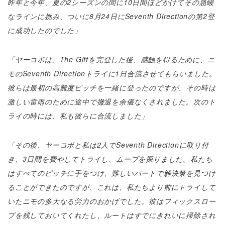
昨年と今年、夏の2シーズンの間に10日間ほどかけてその急峻
なラインに挑み、ついに8月24日にSeventh Directionの第2登
に成功したのでした」
「ヤーコポは、The Giftを完登した後、感触を得るために、ニ
モのSeventh Directionトライに1日合流させてもらいました。
彼らは最初の高難度ピッチを一緒に登ったのですが、その時は
激しい雷雨のために途中で撤退を余儀なくされました。次のト
ライの時には、私も彼らに合流しました」
「その後、ヤーコポと私は2人でSeventh Directionに取り付
き、3日間を費やしてトライし、ムーブを探りました。私たち
はすべてのピッチに手をつけ、難しいパートで解決策を見つけ
ることができたのですが、これは、私たちより前にトライして
いたニモの多大なる労力のおかげでした。彼はフィックスロー
プを残しておいてくれたし、ルートはすでにきれいに掃除され