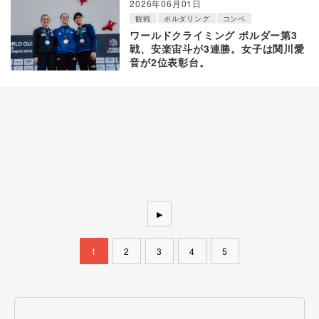
2026年06月01日
観戦
ボルダリング
コンペ
ワールドクライミング ボルダー第3
戦、安楽宙斗が3連勝。女子は関川愛
音が2位表彰台。
▶
1
2
3
4
5