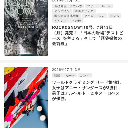
基礎知識・ノウハウ
フリー
ルート
アルパイン
ボルダリング
国内岩場現地情報
グッズ
ジム
コンペ
イベント
その他
ROCK&SNOW110号、7月13日
（月）発売！ 「日本の岩場“テストピ
ース”を考える」そして「渓谷探検の
最前線」
2026年07月13日
観戦
ルート
コンペ
ワールドクライミング リード第4戦。
女子はアニー・サンダースが3勝目、
男子はアルベルト・ヒネス・ロペス
が優勝。