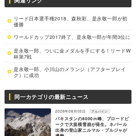
関連リンク
リード日本選手権2018、森秋彩、是永敬一郎が初
優勝
ワールドカップ2017終了、是永敬一郎が年間3位に
是永敬一郎、ついに金メダルを手にする！リードW
杯第7戦
是永敬一郎、小川山のメランジ（アフターブレイ
ク）に成功
同一カテゴリの最新ニュース
2026年08月03日
アルパイン
パキスタンの8000ｍ峰、ブロードピ
ークで大規模雪崩が発生。ネパール
出身の登山家ニルマル・プルジャが
遭難