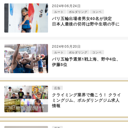
2024年06月24日
ルート
ボルダリング
コンペ
パリ五輪出場者男女40名が決定
日本人最後の切符は野中生萌の手に
2024年05月20日
ルート
ボルダリング
コンペ
パリ五輪予選第1戦上海、野中4位、
伊藤5位
広告
クライミング業界で働こう！ クライ
ミングジム、ボルダリングジム求人
情報