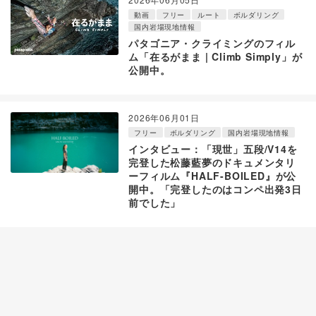
動画
フリー
ルート
ボルダリング
国内岩場現地情報
パタゴニア・クライミングのフィル
ム「在るがまま | Climb Simply」が
公開中。
2026年06月01日
フリー
ボルダリング
国内岩場現地情報
インタビュー：「現世」五段/V14を
完登した松藤藍夢のドキュメンタリ
ーフィルム『HALF-BOILED』が公
開中。「完登したのはコンペ出発3日
前でした」