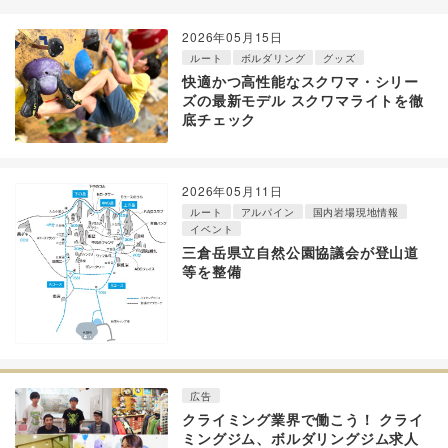
2026年05月15日
ルート
ボルダリング
グッズ
快適かつ高性能なスクワマ・シリー
ズの最新モデル スクワマライトを徹
底チェック
2026年05月11日
ルート
アルパイン
国内岩場現地情報
イベント
三倉岳県立自然公園協議会が登山道
等を整備
広告
クライミング業界で働こう！ クライ
ミングジム、ボルダリングジム求人