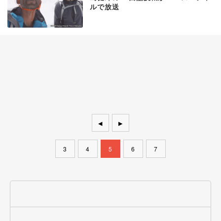
ルで放送
◀
▶
3
4
5
6
7