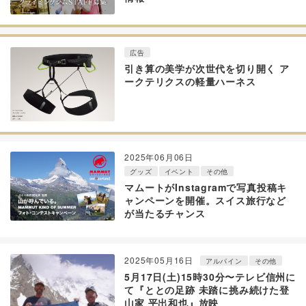
広告
引き算の美学が次世代を切り開く ア
ークテリクスの軽量ハーネス
2025年06月06日
グッズ
イベント
その他
マムートがInstagramで写真投稿キ
ャンペーンを開催。スイス旅行など
が当たるチャンス
2025年05月16日
アルパイン
その他
5月17日(土)15時30分〜テレビ信州に
て『ととの足跡 未踏に挑み続けた登
山家 平出和也』放映