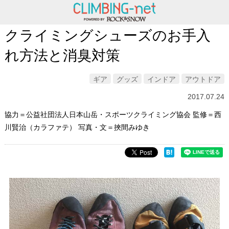
クライミングシューズのお手入
れ方法と消臭対策
ギア
グッズ
インドア
アウトドア
2017.07.24
協力＝公益社団法人日本山岳・スポーツクライミング協会 監修＝西
川賢治（カラファテ） 写真・文＝挾間みゆき