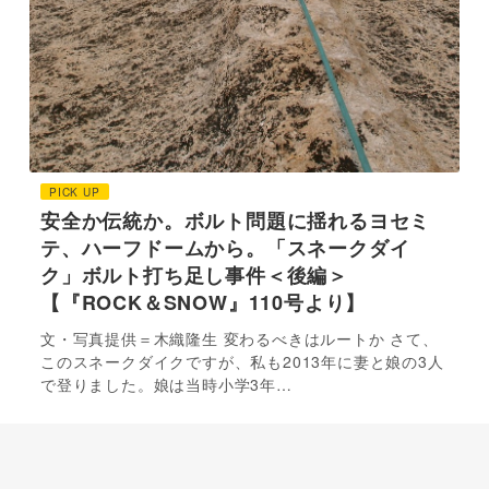
PICK UP
安全か伝統か。ボルト問題に揺れるヨセミ
テ、ハーフドームから。「スネークダイ
ク」ボルト打ち足し事件＜後編＞
【『ROCK＆SNOW』110号より】
文・写真提供＝木織隆生 変わるべきはルートか さて、
このスネークダイクですが、私も2013年に妻と娘の3人
で登りました。娘は当時小学3年…