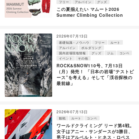
フリー
アルパイン
グッズ
この夏揃えたい マムート2026
Summer Climbing Collection
2026年07月13日
基礎知識・ノウハウ
フリー
ルート
アルパイン
ボルダリング
国内岩場現地情報
グッズ
ジム
コンペ
イベント
その他
ROCK&SNOW110号、7月13日
（月）発売！ 「日本の岩場“テストピ
ース”を考える」そして「渓谷探検の
最前線」
2026年07月13日
観戦
ルート
コンペ
ワールドクライミング リード第4戦。
女子はアニー・サンダースが3勝目、
男子はアルベルト・ヒネス・ロペス