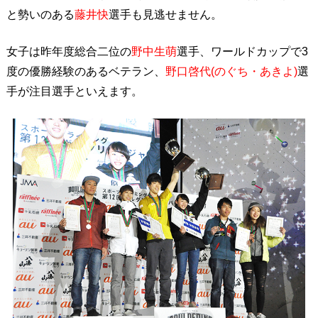
と勢いのある
藤井快
選手も見逃せません。
女子は昨年度総合二位の
野中生萌
選手、ワールドカップで3
度の優勝経験のあるベテラン、
野口啓代(のぐち・あきよ)
選
手が注目選手といえます。