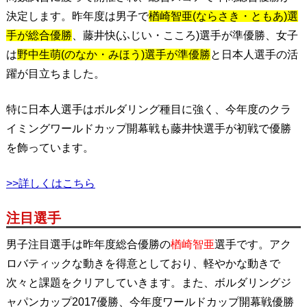
決定します。昨年度は男子で
楢崎智亜(ならさき・ともあ)選
手が総合優勝
、藤井快(ふじい・こころ)選手が準優勝、女子
は
野中生萌(のなか・みほう)選手が準優勝
と日本人選手の活
躍が目立ちました。
特に日本人選手はボルダリング種目に強く、今年度のクラ
イミングワールドカップ開幕戦も藤井快選手が初戦で優勝
を飾っています。
>>詳しくはこちら
注目選手
男子注目選手は昨年度総合優勝の
楢崎智亜
選手です。アク
ロバティックな動きを得意としており、軽やかな動きで
次々と課題をクリアしていきます。また、ボルダリングジ
ャパンカップ2017優勝、今年度ワールドカップ開幕戦優勝